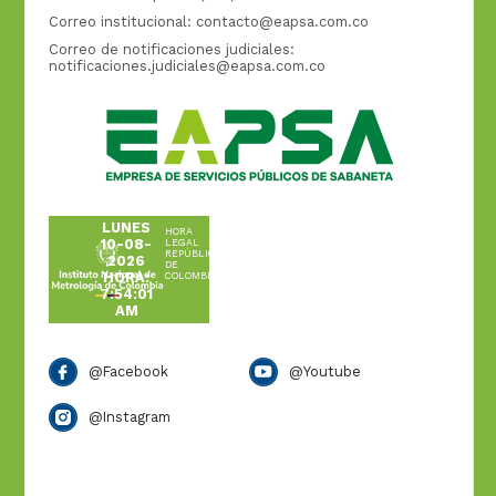
Correo institucional:
contacto@eapsa.com.co
Correo de notificaciones judiciales:
notificaciones.judiciales@eapsa.com.co
LUNES
HORA
10-08-
LEGAL
REPÚBLICA
2026
DE
HORA:
COLOMBIA
7:54:01
AM
@Facebook
@Youtube
@Instagram