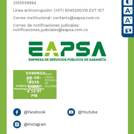
3155559994
Línea anticorrupción: (+57) 6045200310 EXT 107
Correo institucional:
contacto@eapsa.com.co
Correo de notificaciones judiciales:
notificaciones.judiciales@eapsa.com.co
DOMINGO
HORA
09-08-
LEGAL
REPÚBLICA
2026
DE
HORA:
COLOMBIA
3:52:02
PM
@Facebook
@Youtube
@Instagram