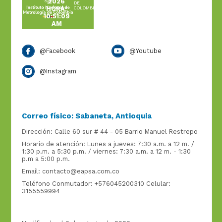
2026
DE
HORA:
COLOMBIA
10:51:09
AM
@Facebook
@Youtube
@Instagram
Correo físico: Sabaneta, Antioquia
Dirección: Calle 60 sur # 44 - 05 Barrio Manuel Restrepo
Horario de atención: Lunes a jueves: 7:30 a.m. a 12 m. /
1:30 p.m. a 5:30 p.m. / viernes: 7:30 a.m. a 12 m. - 1:30
p.m a 5:00 p.m.
Email:
contacto@eapsa.com.co
Teléfono Conmutador: +576045200310 Celular:
3155559994